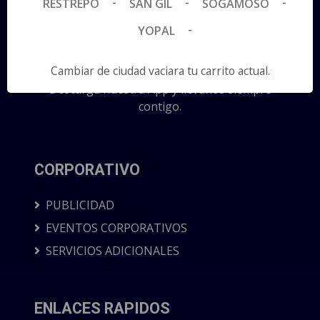
-
-
-
RESTREPO
SAN GIL
SOGAMOSO
-
YOPAL
Cambiar de ciudad vaciara tu carrito actual.
Descarga nuestra App y llevanos siempre
contigo.
CORPORATIVO
PUBLICIDAD
EVENTOS CORPORATIVOS
SERVICIOS ADICIONALES
ENLACES RAPIDOS