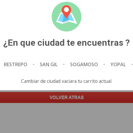
¿En que ciudad te encuentras ?
-
-
-
-
RESTREPO
SAN GIL
SOGAMOSO
YOPAL
Carrito vacio, agrega algo a tu pedido tocando aqui.
Cambiar de ciudad vaciara tu carrito actual.
VOLVER ATRAS