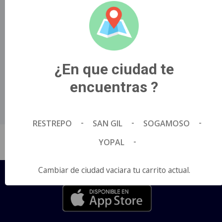
partes del musical de Broadway..
Título Original
WICKED: FOR GOOD.
País de Origen
¿En que ciudad te
Estados Unidos.
Director
encuentras ?
Jon M. Chu.
Idioma
Español.
-
-
-
RESTREPO
SAN GIL
SOGAMOSO
-
YOPAL
Cambiar de ciudad vaciara tu carrito actual.